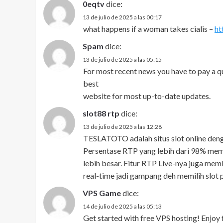
0eqtv
dice:
13 de julio de 2025 a las 00:17
what happens if a woman takes cialis –
ht
Spam
dice:
13 de julio de 2025 a las 05:15
For most recent news you have to pay a qu
best
website for most up-to-date updates.
slot88 rtp
dice:
13 de julio de 2025 a las 12:28
TESLATOTO adalah situs slot online denga
Persentase RTP yang lebih dari 98% me
lebih besar. Fitur RTP Live-nya juga m
real-time jadi gampang deh memilih slot p
VPS Game
dice:
14 de julio de 2025 a las 05:13
Get started with free VPS hosting! Enjoy 