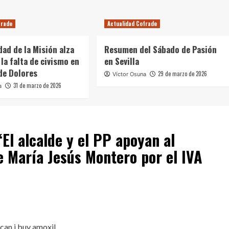
frade
Actualidad Cofrade
ad de la Misión alza
Resumen del Sábado de Pasión
 la falta de civismo en
en Sevilla
 de Dolores
29 de marzo de 2026
Víctor Osuna
31 de marzo de 2026
a
“
El alcalde y el PP apoyan al
e María Jesús Montero por el IVA
can i buy amoxil