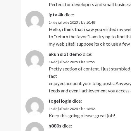
Perfect for developers and small business
iptv 4k
dice:
14 de julio de 2025 a las 10:48
Hello, i think that i saw you visited my w
to “return the favor”.I am trying to find t
my web site!I suppose its ok to use a few 
akun slot demo
dice:
14 de julio de 2025 a las 12:59
Pretty section of content. I just stumbled
fact
enjoyed account your blog posts. Anyway I
feeds and even I achievement you access c
togel login
dice:
14 de julio de 2025 a las 16:52
Keep this going please, great job!
n880s
dice: