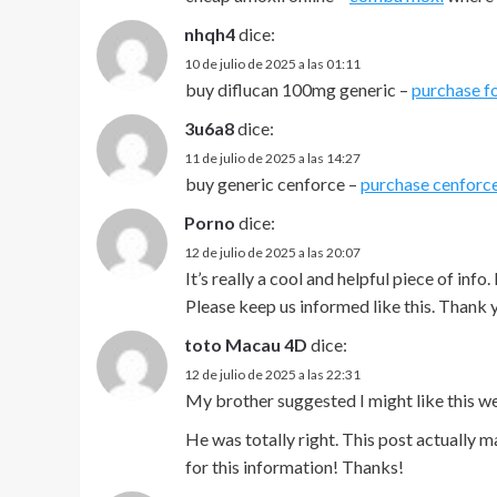
nhqh4
dice:
10 de julio de 2025 a las 01:11
buy diflucan 100mg generic –
purchase fo
3u6a8
dice:
11 de julio de 2025 a las 14:27
buy generic cenforce –
purchase cenforce
Porno
dice:
12 de julio de 2025 a las 20:07
It’s really a cool and helpful piece of inf
Please keep us informed like this. Thank y
toto Macau 4D
dice:
12 de julio de 2025 a las 22:31
My brother suggested I might like this we
He was totally right. This post actually 
for this information! Thanks!