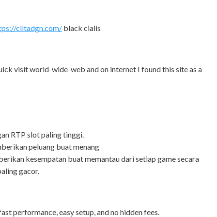
tps://ciltadgn.com/
black cialis
ick visit world-wide-web and on internet I found this site as a
n RTP slot paling tinggi.
mberikan peluang buat menang
emberikan kesempatan buat memantau dari setiap game secara
aling gacor.
fast performance, easy setup, and no hidden fees.