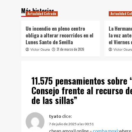
Más historias
Actualidad Cofrade
Actualidad Co
Un incendio en pleno centro
La Hermand
obliga a alterar recorridos en el
la voz ante
Lunes Santo de Sevilla
el Viernes
31 de marzo de 2026
Víctor Osuna
Víctor Osun
11.575 pensamientos sobre 
Consejo frente al recurso d
de las sillas
”
tyato
dice:
7 de julio de 2025 a las 00:51
cheap amoxil online –
comba moxi
where 