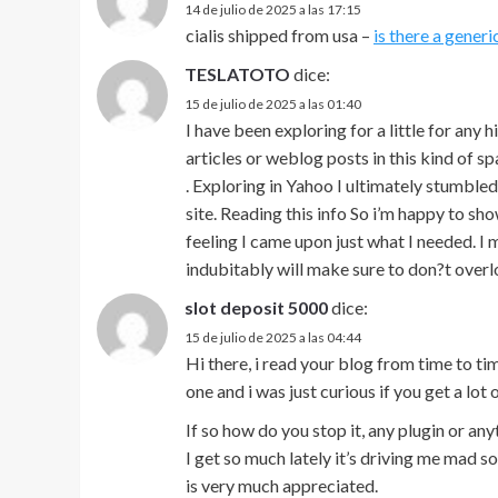
14 de julio de 2025 a las 17:15
cialis shipped from usa –
is there a generi
TESLATOTO
dice:
15 de julio de 2025 a las 01:40
I have been exploring for a little for any h
articles or weblog posts in this kind of s
. Exploring in Yahoo I ultimately stumble
site. Reading this info So i’m happy to sh
feeling I came upon just what I needed. I 
indubitably will make sure to don?t overlo
slot deposit 5000
dice:
15 de julio de 2025 a las 04:44
Hi there, i read your blog from time to ti
one and i was just curious if you get a lo
If so how do you stop it, any plugin or 
I get so much lately it’s driving me mad s
is very much appreciated.