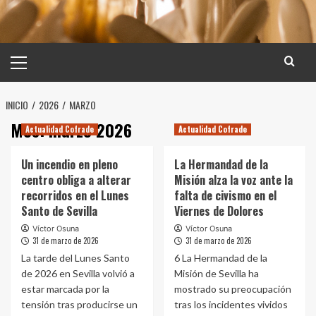
Menú
principal
INICIO
2026
MARZO
Mes:
marzo 2026
Actualidad Cofrade
Actualidad Cofrade
Un incendio en pleno
La Hermandad de la
centro obliga a alterar
Misión alza la voz ante la
recorridos en el Lunes
falta de civismo en el
Santo de Sevilla
Viernes de Dolores
Víctor Osuna
Víctor Osuna
31 de marzo de 2026
31 de marzo de 2026
La tarde del Lunes Santo
6 La Hermandad de la
de 2026 en Sevilla volvió a
Misión de Sevilla ha
estar marcada por la
mostrado su preocupación
tensión tras producirse un
tras los incidentes vividos