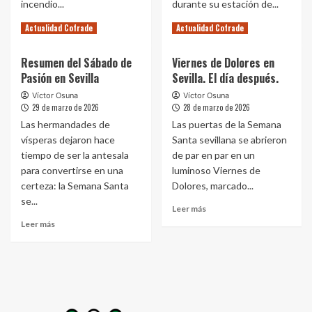
incendio...
durante su estación de...
Leer
Leer
Leer más
Leer más
Actualidad Cofrade
Actualidad Cofrade
más
más
sobre
sobre
Resumen del Sábado de
Viernes de Dolores en
Un
La
Pasión en Sevilla
Sevilla. El día después.
incendio
Hermandad
en
de
Víctor Osuna
Víctor Osuna
pleno
la
29 de marzo de 2026
28 de marzo de 2026
centro
Misión
Las hermandades de
Las puertas de la Semana
obliga
alza
vísperas dejaron hace
Santa sevillana se abrieron
a
la
tiempo de ser la antesala
de par en par en un
alterar
voz
para convertirse en una
luminoso Viernes de
recorridos
ante
en
la
certeza: la Semana Santa
Dolores, marcado...
el
falta
se...
Leer
Leer más
Lunes
de
más
Leer
Santo
civismo
Leer más
sobre
más
de
en
Viernes
sobre
Sevilla
el
de
Resumen
Viernes
Dolores
del
de
en
Sábado
Dolores
Sevilla.
de