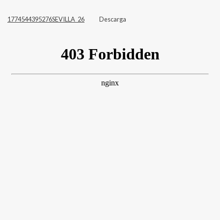
1774544395276SEVILLA_26
Descarga